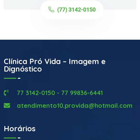
(77) 3142-0150
Clínica Pró Vida – Imagem e
Dignóstico
77 3142-0150 - 77 99836-6441
atendimento10.provida@hotmail.com
Horários